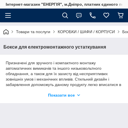
Інтернет-магазин "ЕНЕРГІЯ", м.Дніпро, платник єдиного пода
Товари та послуги
КОРОБКИ / ШАФИ / КОРПУСИ
Бо
Бокси для електромонтажного устаткування
Призначені для зручного і компактного монтажу
автоматичних вимикачів та іншого низьковольтного
обладнання, а також для їх захисту від несприятливих
зовнішніх умов і механічних впливів. Стильний дизайн і
забарвлення допоможуть даному продукту легко вписатися в
інтер’єр будь-якого приміщення, як виробничого, так і
Показати все
житлового.