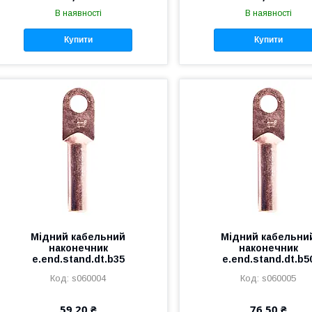
В наявності
В наявності
Купити
Купити
Мідний кабельний
Мідний кабельни
наконечник
наконечник
e.end.stand.dt.b35
e.end.stand.dt.b5
s060004
s060005
59,20 ₴
76,50 ₴