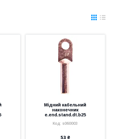
й
Мідний кабельний
наконечник
6
e.end.stand.dt.b25
s060003
53 ₴