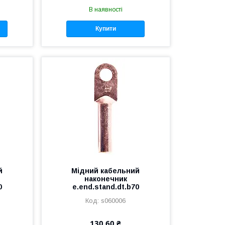
В наявності
Купити
й
Мідний кабельний
наконечник
0
e.end.stand.dt.b70
s060006
130,60 ₴