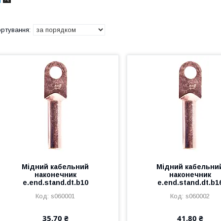
Мідний кабельний
Мідний кабельни
наконечник
наконечник
e.end.stand.dt.b10
e.end.stand.dt.b1
s060001
s060002
35,70 ₴
41,80 ₴