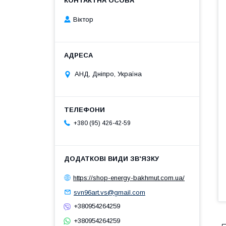
Віктор
АНД, Дніпро, Україна
+380 (95) 426-42-59
https://shop-energy-bakhmut.com.ua/
svn96art.vs@gmail.com
+380954264259
+380954264259