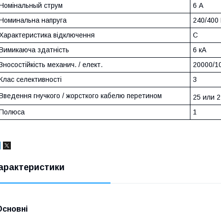
Номінальный струм
6 А
Номинальна напруга
240/400
Характеристика відключення
C
Вимикаюча здатність
6 кА
Зносостійкість механич. / елект.
20000/1
Клас селективності
3
Введення гнучкого / жорсткого кабелю перетином
25 или 2
Полюса
1
арактеристики
Основні