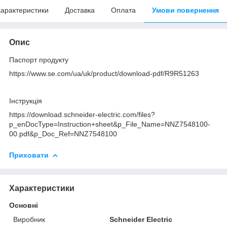
арактеристики
Доставка
Оплата
Умови повернення
Опис
Паспорт продукту
https://www.se.com/ua/uk/product/download-pdf/R9R51263
Інструкція
https://download.schneider-electric.com/files?
p_enDocType=Instruction+sheet&p_File_Name=NNZ7548100-
00.pdf&p_Doc_Ref=NNZ7548100
Приховати
Характеристики
Основні
Виробник
Schneider Electric