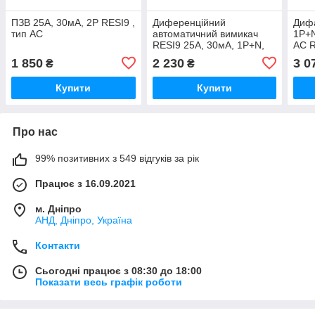
ПЗВ 25A, 30мA, 2P RESI9 ,
Диференційний
Дифа
тип АС
автоматичний вимикач
1P+N
RESI9 25А, 30мA, 1P+N,
АС 
6кA, крива С, тип АС
1 850
2 230
3 0
₴
₴
Купити
Купити
Про нас
99% позитивних з 549 відгуків за рік
Працює з 16.09.2021
м. Дніпро
АНД, Дніпро, Україна
Контакти
Сьогодні працює з 08:30 до 18:00
Показати весь графік роботи