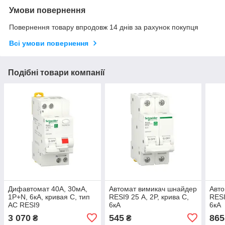
Умови повернення
Повернення товару впродовж 14 днів за рахунок покупця
Всі умови повернення
Подібні товари компанії
Дифавтомат 40А, 30мA,
Автомат вимикач шнайдер
Авто
1P+N, 6кA, кривая С, тип
RESI9 25 А, 2P, крива С,
RESI
АС RESI9
6кА
6кА
3 070
545
865
₴
₴