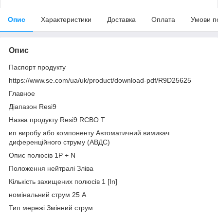
Опис
Характеристики
Доставка
Оплата
Умови п
Опис
Паспорт продукту
https://www.se.com/ua/uk/product/download-pdf/R9D25625
Главное
Діапазон Resi9
Назва продукту Resi9 RCBO Т
ип виробу або компоненту Автоматичний вимикач
диференційного струму (АВДС)
Опис полюсів 1P + N
Положення нейтралі Зліва
Кількість захищених полюсів 1 [In]
номінальний струм 25 А
Тип мережі Змінний струм