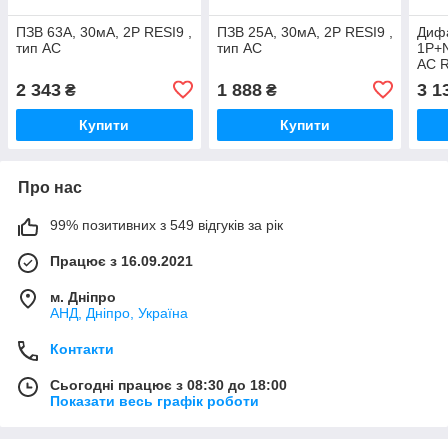
ПЗВ 63A, 30мA, 2P RESI9 ,
ПЗВ 25A, 30мA, 2P RESI9 ,
Дифа
тип АС
тип АС
1P+N
АС 
2 343
1 888
3 1
₴
₴
Купити
Купити
Про нас
99% позитивних з 549 відгуків за рік
Працює з 16.09.2021
м. Дніпро
АНД, Дніпро, Україна
Контакти
Сьогодні працює з 08:30 до 18:00
Показати весь графік роботи