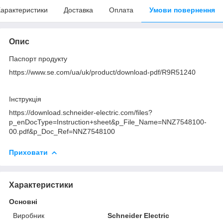
арактеристики
Доставка
Оплата
Умови повернення
Опис
Паспорт продукту
https://www.se.com/ua/uk/product/download-pdf/R9R51240
Інструкція
https://download.schneider-electric.com/files?
p_enDocType=Instruction+sheet&p_File_Name=NNZ7548100-
00.pdf&p_Doc_Ref=NNZ7548100
Приховати
Характеристики
Основні
Виробник
Schneider Electric