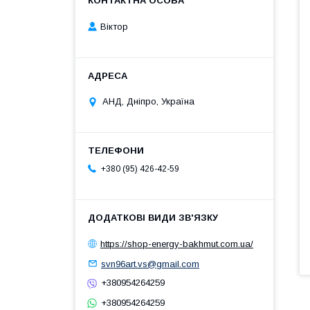
Віктор
АНД, Дніпро, Україна
+380 (95) 426-42-59
https://shop-energy-bakhmut.com.ua/
svn96art.vs@gmail.com
+380954264259
+380954264259