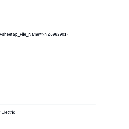
tion+sheet&p_File_Name=NNZ6982901-
 Electric