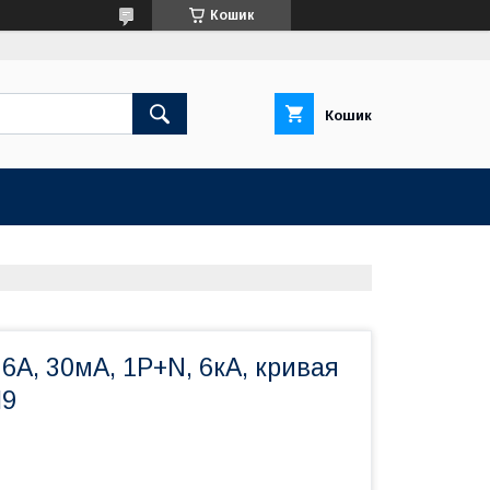
Кошик
Кошик
А, 30мA, 1P+N, 6кA, кривая
I9