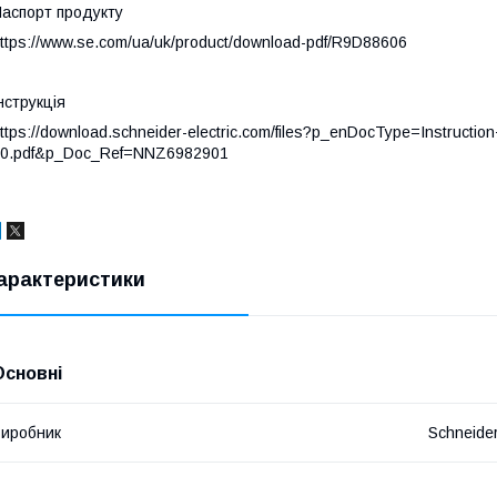
аспорт продукту
ttps://www.se.com/ua/uk/product/download-pdf/R9D88606
нструкція
ttps://download.schneider-electric.com/files?p_enDocType=Instruc
0.pdf&p_Doc_Ref=NNZ6982901
арактеристики
Основні
иробник
Schneider