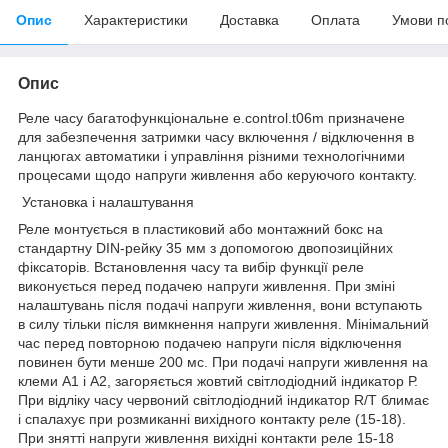
Опис
Характеристики
Доставка
Оплата
Умови п
Опис
Реле часу багатофункціональне e.control.t06m призначене
для забезпечення затримки часу включення / відключення в
ланцюгах автоматики і управління різними технологічними
процесами щодо напруги живлення або керуючого контакту.
Установка і налаштування
Реле монтується в пластиковий або монтажний бокс на
стандартну DIN-рейку 35 мм з допомогою двопозиційних
фіксаторів. Встановлення часу та вибір функції реле
виконується перед подачею напруги живлення. При зміні
налаштувань після подачі напруги живлення, вони вступають
в силу тільки після вимкнення напруги живлення. Мінімальний
час перед повторною подачею напруги після відключення
повинен бути менше 200 мс. При подачі напруги живлення на
клеми А1 і А2, загоряється жовтий світлодіодний індикатор Р.
При відліку часу червоний світлодіодний індикатор R/T блимає
і спалахує при розмиканні вихідного контакту реле (15-18).
При знятті напруги живлення вихідні контакти реле 15-18