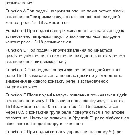
розмикаються
Function A При подачі напруги живлення починається відлік
встановленої витримки часу, по закінченню якої, вихідний
контакт реле 15-18 замикається.
Function B При подачі напруги живлення починається відлік
встановленої витримки часу, по закінченню якої, вихідний
контакт реле 15-18 розмикається.
Function C При подачі напруги живлення починається
циклічне увімкнення та вимкнення вихідного контакту реле з
встановленою витримкою часу.
Function D При подачі напруги живлення вихідний контакт
реле 15-18 замикається та починає циклічне увімкнення та
вимкнення вихідного контакту реле із встановленою
витримкою часу.
Function E Після подачі напруги живлення починається відлік
встановленого часу Т. По завершенню відліку часу Т контакт
1518 замикається на 0,5 с, а контакт 15-16 розмикається.
Через 0,5 с контактна група реле повертаються в початкове
положення. Наступне включення (функції Е) реле відбудеться
після зняття і подачі напруги живлення.
Function F При подачі сигналу управління на клему S (при