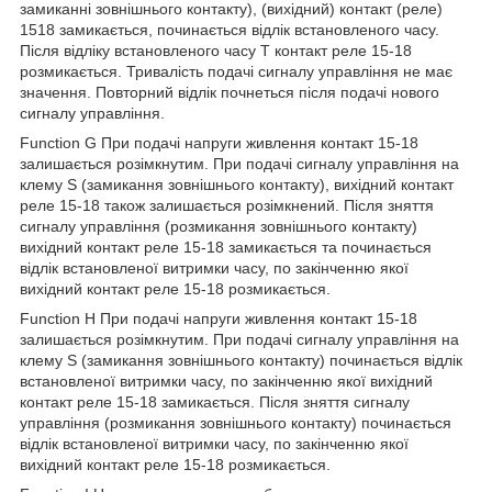
замиканні зовнішнього контакту), (вихідний) контакт (реле)
1518 замикається, починається відлік встановленого часу.
Після відліку встановленого часу Т контакт реле 15-18
розмикається. Тривалість подачі сигналу управління не має
значення. Повторний відлік почнеться після подачі нового
сигналу управління.
Function G При подачі напруги живлення контакт 15-18
залишається розімкнутим. При подачі сигналу управління на
клему S (замикання зовнішнього контакту), вихідний контакт
реле 15-18 також залишається розімкнений. Після зняття
сигналу управління (розмикання зовнішнього контакту)
вихідний контакт реле 15-18 замикається та починається
відлік встановленої витримки часу, по закінченню якої
вихідний контакт реле 15-18 розмикається.
Function H При подачі напруги живлення контакт 15-18
залишається розімкнутим. При подачі сигналу управління на
клему S (замикання зовнішнього контакту) починається відлік
встановленої витримки часу, по закінченню якої вихідний
контакт реле 15-18 замикається. Після зняття сигналу
управління (розмикання зовнішнього контакту) починається
відлік встановленої витримки часу, по закінченню якої
вихідний контакт реле 15-18 розмикається.