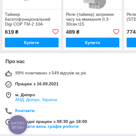
Таймер
Реле (таймер) затримки
Реле
багатофункціональний
часу на вмикання 0,3-
(STE
Digi COP ТМ-2 10А
30сек t15
619
489
774
₴
₴
Купити
Купити
Про нас
99% позитивних з 549 відгуків за рік
Працює з 16.09.2021
м. Дніпро
АНД, Дніпро, Україна
Контакти
Сьогодні працює з 08:30 до 18:00
КНОПКА
Показати весь графік роботи
ЗВ'ЯЗКУ