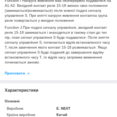
Function I Напруга живлення має безперервно подаватися на
А1-А2. Вихідний контакт реле 15-18 змінює своє положення
(замикається/розмикається) після кожної подачі сигналу
управління S. При знятті напруги живлення контактна група
реле повертається у вихідне положення.
Function J При подачі сигналу управління, вихідний контакт
реле 15-18 замикається і знаходиться в такому стані до тих
пір, поки сигнал управління S буде подаватися. Після зняття
сигналу управління S, починається відлік встановленого часу
Т, після закінчення якого контакт 15-18 розмикається. Якщо
сигнал управління S буде поданий до завершення відліку
встановленого часу Т, то відлік часу затримки вимкнення
починається заново.
Приховати
Характеристики
Основні
Виробник
E. NEXT
Країна виробник
Китай