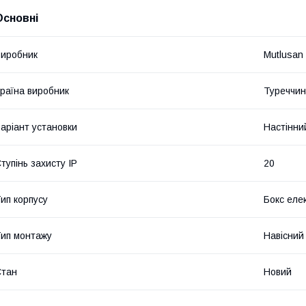
Основні
иробник
Mutlusan
раїна виробник
Туреччи
аріант установки
Настінни
тупінь захисту IP
20
ип корпусу
Бокс еле
ип монтажу
Навісний
Стан
Новий