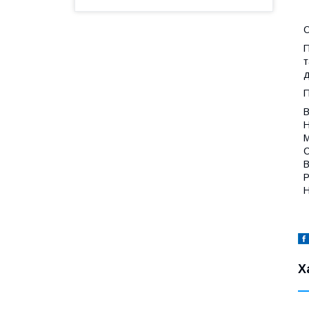
О
П
т
д
П
В
Н
М
С
В
Р
Н
Х