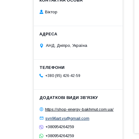
Віктор
АНД, Дніпро, Україна
+380 (95) 426-42-59
https://shop-energy-bakhmut.com.ua/
svn96art.vs@gmail.com
+380954264259
+380954264259