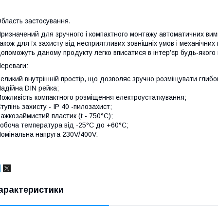
бласть застосування.
ризначений для зручного і компактного монтажу автоматичних вими
акож для їх захисту від несприятливих зовнішніх умов і механічних
опоможуть даному продукту легко вписатися в інтер’єр будь-якого 
ереваги:
еликий внутрішній простір, що дозволяє зручно розміщувати глибок
адійна DIN рейка;
ожливість компактного розміщення електроустаткування;
тупінь захисту - IP 40 -пилозахист;
ажкозаймистий пластик (t - 750°C);
обоча температура від -25°C до +60°C;
омінальна напруга 230V/400V.
арактеристики