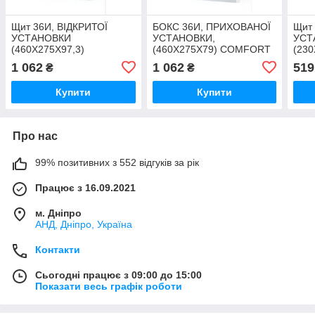
Щит 36И, ВІДКРИТОЇ
БОКС 36И, ПРИХОВАНОЇ
Щит 
УСТАНОВКИ
УСТАНОВКИ,
УСТ
(460X275X97,3)
(460X275X79) COMFORT
(230
COMFORT
CO
1 062
1 062
519
₴
₴
Купити
Купити
Про нас
99% позитивних з 552 відгуків за рік
Працює з 16.09.2021
м. Дніпро
АНД, Дніпро, Україна
Контакти
Сьогодні працює з 09:00 до 15:00
Показати весь графік роботи