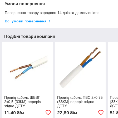
Умови повернення
Повернення товару впродовж 14 днів за домовленістю
Всі умови повернення
Подібні товари компанії
Провід кабель ШВВП
Провід кабель ПВС 2х0,75
Пров
2х0,5 (ЗЗКМ) переріз
(ЗЗКМ) переріз згідно
(ЗЗК
згідно ДСТУ
ДСТУ
ДСТ
11,40
22,80
51
₴/м
₴/м
₴