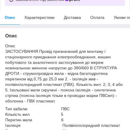
Опис
Характеристики
Доставка
Оплата
Умови п
Опис
Опис
ЗАСТОСУВАННЯ Провід призначений для монтажу і
стаціонарного приєднання електрообладнання, машин
побутового та аналогічного застосування до мереж
номінальною змінною напругою до 380/660 В СТРУКТУРА
ДРОТИ - струмопровідна жила - мідна багатодротяна
перетином від 0,75 до 25,0 мм 2. - ізоляція жив -
полівінілхлоридний пластикат (ПВХ). Кількість жил: 2; 3; 4 або
5. Ізольовані жили скручені - поясна ізоляція - синтетична
стрічка (поясна ізоляція тільки в проводах марки ПВСмп) -
оболонка - ПВХ пластикат.
Тип кабелю ПВС
Кількість жил 5
Перетин жили 6
Ізоляція Полівінілхлоридний пластикат