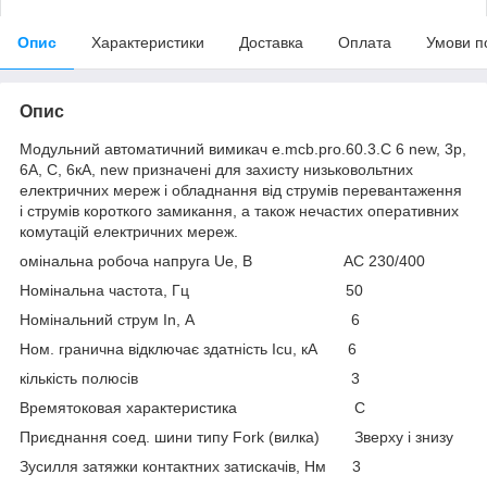
Опис
Характеристики
Доставка
Оплата
Умови п
Опис
Модульний автоматичний вимикач e.mcb.pro.60.3.C 6 new, 3р,
6А, C, 6кА, new призначені для захисту низьковольтних
електричних мереж і обладнання від струмів перевантаження
і струмів короткого замикання, а також нечастих оперативних
комутацій електричних мереж.
омінальна робоча напруга Ue, В АС 230/400
Номінальна частота, Гц 50
Номінальний струм In, А 6
Ном. гранична відключає здатність Icu, кА 6
кількість полюсів 3
Времятоковая характеристика C
Приєднання соед. шини типу Fork (вилка) Зверху і знизу
Зусилля затяжки контактних затискачів, Нм 3