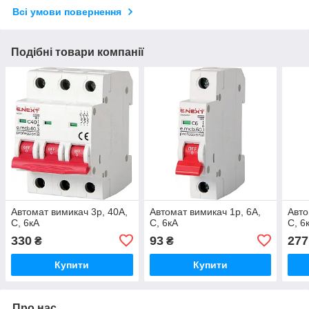
Всі умови повернення
Подібні товари компанії
Автомат вимикач 3р, 40А,
Автомат вимикач 1р, 6А,
Авто
C, 6кА
C, 6кА
C, 6
330
93
277
₴
₴
Купити
Купити
Про нас