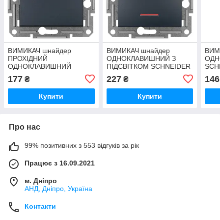
ВИМИКАЧ шнайдер
ВИМИКАЧ шнайдер
ВИМ
ПРОХІДНИЙ
ОДНОКЛАВИШНИЙ З
ОДН
ОДНОКЛАВИШНИЙ
ПІДСВІТКОМ SCHNEIDER
SCH
SCHNEIDER ASFORA
ASFORA АНТРАЦИТ
АНТ
177
227
146
₴
₴
АНТРАЦИТ (EPH0400171)
(EPH1400171)
Купити
Купити
Про нас
99% позитивних з 553 відгуків за рік
Працює з 16.09.2021
м. Дніпро
АНД, Дніпро, Україна
Контакти