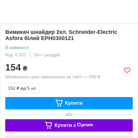
Вимикач шнайдер 2кл. Schneider-Electric
Asfora білий EPH0300121
В наявності
Код: 6 551
Опт і роздріб
154
₴
Мінімальна сума замовлення на сайті — 500 ₴
152 ₴
від 5 шт.
Купити
або
Купити з