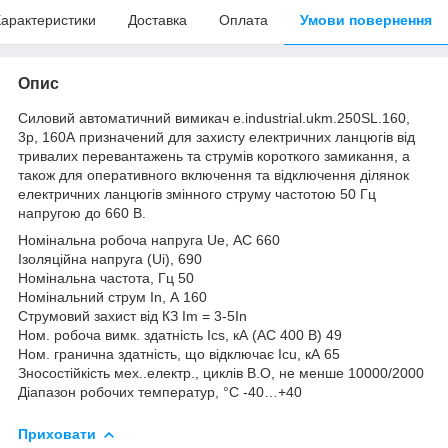
арактеристики
Доставка
Оплата
Умови повернення
Опис
Силовий автоматичний вимикач e.industrial.ukm.250SL.160,
3р, 160А призначений для захисту електричних ланцюгів від
тривалих перевантажень та струмів короткого замикання, а
також для оперативного включення та відключення ділянок
електричних ланцюгів змінного струму частотою 50 Гц
напругою до 660 В.
Номінальна робоча напруга Ue, АС 660
Ізоляційна напруга (Uі), 690
Номінальна частота, Гц 50
Номінальний струм In, А 160
Струмовий захист від КЗ Im = 3-5In
Ном. робоча вимк. здатність Ics, кА (АС 400 В) 49
Ном. гранична здатність, що відключає Icu, кА 65
Зносостійкість мех..електр., циклів В.О, не менше 10000/2000
Діапазон робочих температур, °С -40…+40
Приховати