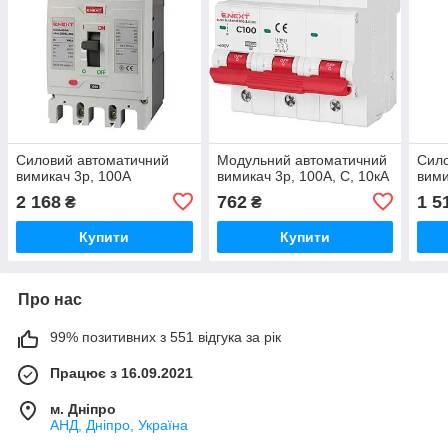
Силовий автоматичний
Модульний автоматичний
Сило
вимикач 3р, 100А
вимикач 3р, 100А, C, 10кА
вими
2 168
762
1 5
₴
₴
Купити
Купити
Про нас
99% позитивних з 551 відгука за рік
Працює з 16.09.2021
м. Дніпро
АНД, Дніпро, Україна