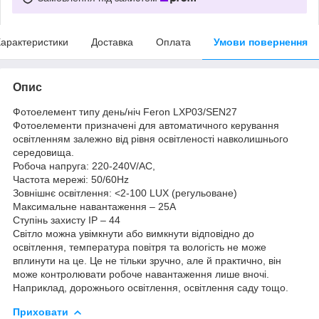
арактеристики
Доставка
Оплата
Умови повернення
Опис
Фотоелемент типу день/ніч Feron LXP03/SEN27
Фотоелементи призначені для автоматичного керування
освітленням залежно від рівня освітленості навколишнього
середовища.
Робоча напруга: 220-240V/AC,
Частота мережі: 50/60Hz
Зовнішнє освітлення: <2-100 LUX (регульоване)
Максимальне навантаження – 25А
Ступінь захисту IP – 44
Світло можна увімкнути або вимкнути відповідно до
освітлення, температура повітря та вологість не може
вплинути на це. Це не тільки зручно, але й практично, він
може контролювати робоче навантаження лише вночі.
Наприклад, дорожнього освітлення, освітлення саду тощо.
Приховати