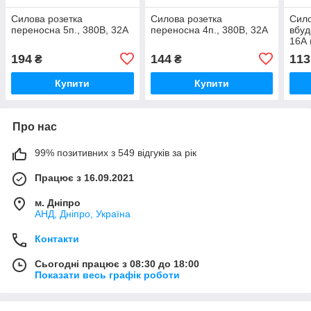
Силова розетка
Силова розетка
Сило
переносна 5п., 380В, 32А
переносна 4п., 380В, 32А
вбуд
16А 
194
144
113
₴
₴
Купити
Купити
Про нас
99% позитивних з 549 відгуків за рік
Працює з 16.09.2021
м. Дніпро
АНД, Дніпро, Україна
Контакти
Сьогодні працює з 08:30 до 18:00
Показати весь графік роботи