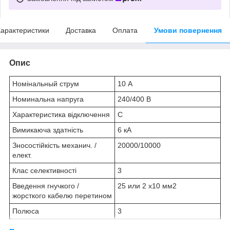
арактеристики
Доставка
Оплата
Умови повернення
Опис
Номінальный струм
10 А
Номинальна напруга
240/400 В
Характеристика відключення
C
Вимикаюча здатність
6 кА
Зносостійкість механич. /
20000/10000
елект.
Клас селективності
3
Введення гнучкого /
25 или 2 х10 мм
2
жорсткого кабелю перетином
Полюса
3