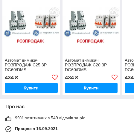
Автомат вимикач
Автомат вимикач
Авто
РОЗПРОДАЖ C25 3P
РОЗПРОДАЖ C20 3P
РОЗ
DG60/DMS
DG60/DMS
DG6
434
434
434
₴
₴
Купити
Купити
Про нас
99% позитивних з 549 відгуків за рік
Працює з 16.09.2021