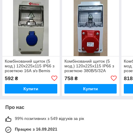
Комбінований щиток (5
Комбінований щиток (5
Комб
мод.) 120x225x115 IP66 з
мод.) 120x225x115 IP66 з
мод.
розеткою 16А з/з Bemis
розеткою 380В/5/32А
розе
BD1-6000-0000
592
758
818
₴
₴
Купити
Купити
Про нас
99% позитивних з 549 відгуків за рік
Працює з 16.09.2021