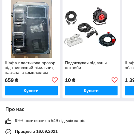
Шафа пластикова прозор.
Подовжувач під ваши
Шафа
під трифазний лічильник,
потреби
облі
навісна, з комплектом
металовиробів
659
10
1 3
₴
₴
Купити
Купити
Про нас
99% позитивних з 549 відгуків за рік
Працює з 16.09.2021