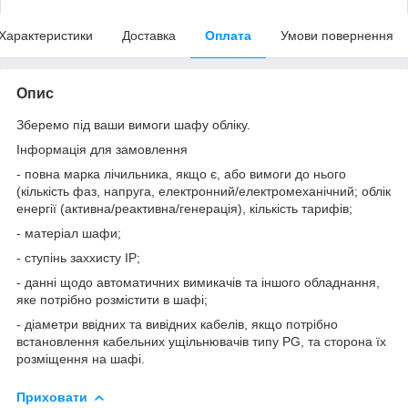
Характеристики
Доставка
Оплата
Умови повернення
Опис
Зберемо під ваши вимоги шафу обліку.
Інформація для замовлення
- повна марка лічильника, якщо є, або вимоги до нього
(кількість фаз, напруга, електронний/електромеханічний; облік
енергії (активна/реактивна/генерація), кількість тарифів;
- матеріал шафи;
- ступінь заххисту IP;
- данні щодо автоматичних вимикачів та іншого обладнання,
яке потрібно розмістити в шафі;
- діаметри ввідних та вивідних кабелів, якщо потрібно
встановлення кабельних ущільнювачів типу PG, та сторона їх
розміщення на шафі.
Приховати