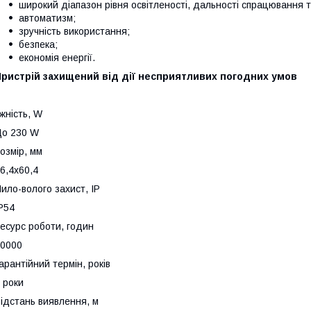
широкий діапазон рівня освітленості, дальності спрацювання т
автоматизм;
зручність використання;
безпека;
економія енергії.
Пристрій захищений від дії несприятливих погодних умов
жність, W
о 230 W
озмір, мм
6,4x60,4
ило-волого захист, IP
P54
есурс роботи, годин
0000
арантійний термін, років
 роки
ідстань виявлення, м