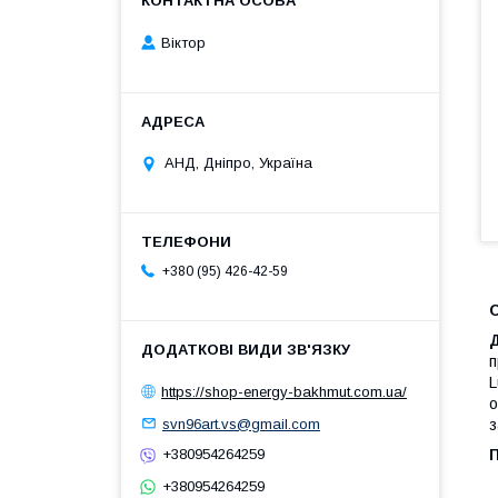
Віктор
АНД, Дніпро, Україна
+380 (95) 426-42-59
п
L
https://shop-energy-bakhmut.com.ua/
о
svn96art.vs@gmail.com
з
+380954264259
+380954264259