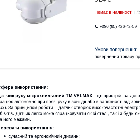
Немає в наявності
К
+380 (95) 426-42-59
повернення товару п
Сфера використання:
Датчик руху мікрохвильовий TM VELMAX
– це пристрій, за доп
рацює автономно при появі руху в зоні дії або в залежності від зовн
ux). За принципом роботи – датчик створює високочастотні електром
б’єктів. Датчик легко може спрацьовувати як зі стелі, так і з будь-я
а його межами.
Переваги використання:
сучасний та ергономічний дизайн;