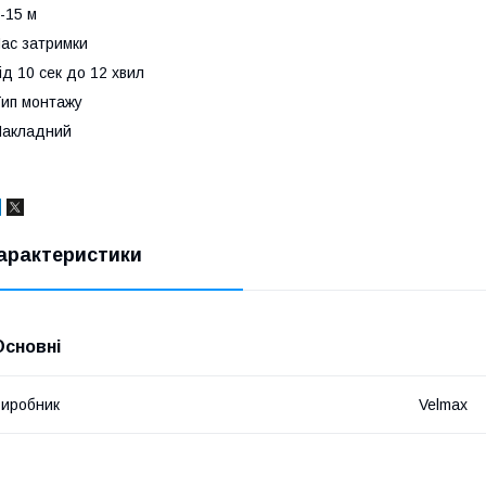
-15 м
ас затримки
ід 10 сек до 12 хвил
ип монтажу
Накладний
арактеристики
Основні
иробник
Velmax