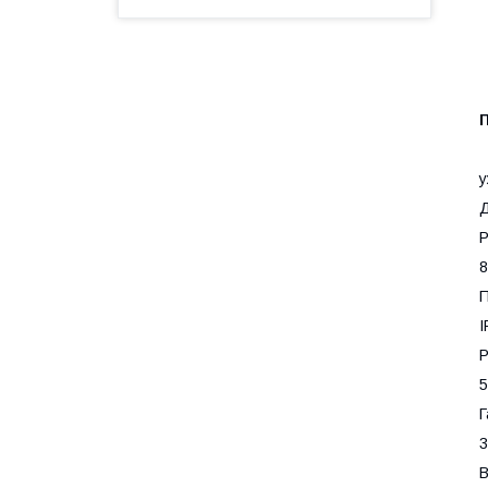
у
Д
Р
8
П
I
Р
5
Г
3
В