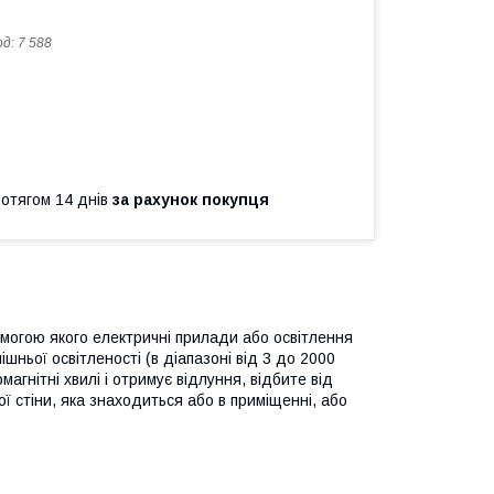
од:
7 588
ротягом 14 днів
за рахунок покупця
омогою якого електричні прилади або освітлення
ішньої освітленості (в діапазоні від 3 до 2000
агнітні хвилі і отримує відлуння, відбите від
кої стіни, яка знаходиться або в приміщенні, або