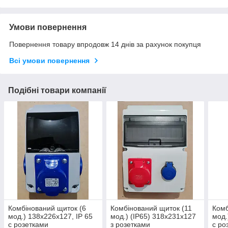
Умови повернення
Повернення товару впродовж 14 днів за рахунок покупця
Всі умови повернення
Подібні товари компанії
Комбінований щиток (6
Комбінований щиток (11
Комб
мод.) 138x226x127, IP 65
мод.) (IP65) 318x231x127
мод.
с розетками
з розетками
с ро