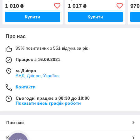
220В/3/32А+2х16А
16А(380В/5)/16А
380В
1 010
1 017
970
₴
₴
Купити
Купити
Про нас
99% позитивних з 551 відгука за рік
Працює з 16.09.2021
м. Дніпро
АНД, Дніпро, Україна
Контакти
Сьогодні працює з 08:30 до 18:00
Показати весь графік роботи
Про нас
Контакти