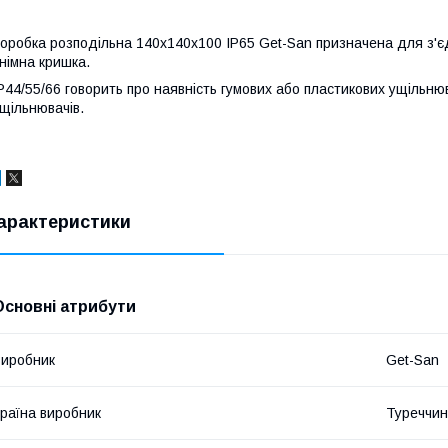
оробка розподільна 140х140х100 IP65 Get-San призначена для з'є
німна кришка.
P44/55/66 говорить про наявність гумових або пластикових ущільню
щільнювачів.
арактеристики
Основні атрибути
иробник
Get-San
раїна виробник
Туреччи