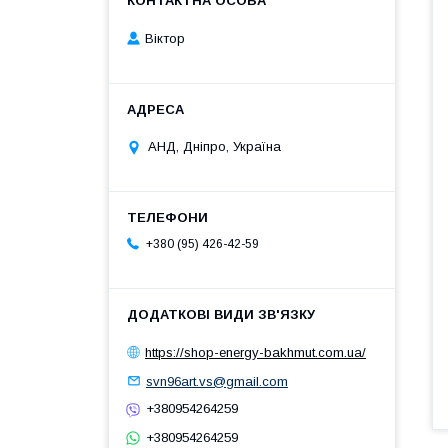
Віктор
АНД, Дніпро, Україна
+380 (95) 426-42-59
https://shop-energy-bakhmut.com.ua/
svn96art.vs@gmail.com
+380954264259
+380954264259