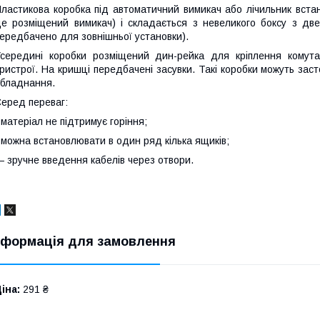
ластикова коробка під автоматичний вимикач або лічильник встан
е розміщений вимикач) і складається з невеликого боксу з две
ередбачено для зовнішньої установки).
середині коробки розміщений дин-рейка для кріплення комута
ристрої. На кришці передбачені засувки. Такі коробки можуть за
бладнання.
еред переваг:
 матеріал не підтримує горіння;
 можна встановлювати в один ряд кілька ящиків;
 зручне введення кабелів через отвори.
нформація для замовлення
іна:
291 ₴