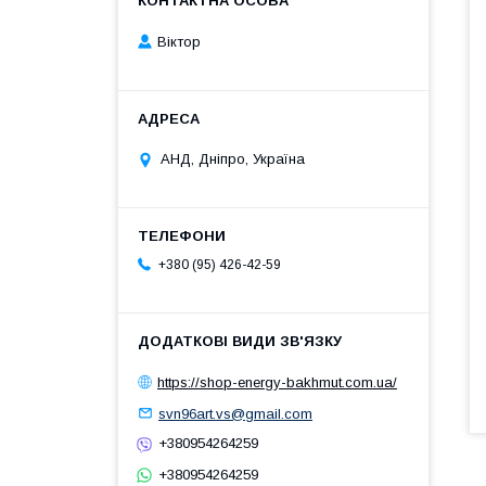
Віктор
АНД, Дніпро, Україна
+380 (95) 426-42-59
https://shop-energy-bakhmut.com.ua/
svn96art.vs@gmail.com
+380954264259
+380954264259