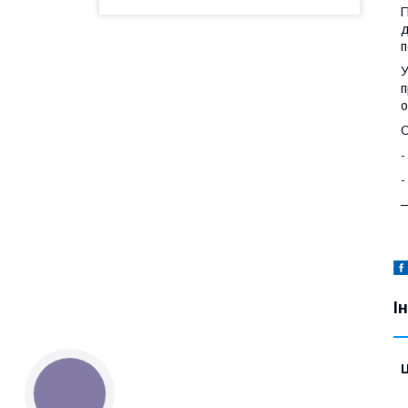
П
д
п
У
п
о
С
-
-
—
І
Ц
КНОПКА
ЗВ'ЯЗКУ