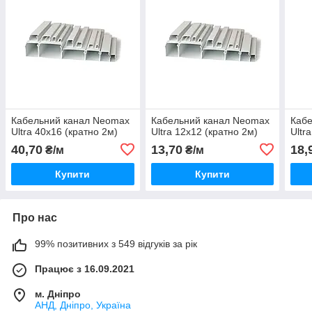
Кабельний канал Neomax
Кабельний канал Neomax
Каб
Ultra 40х16 (кратно 2м)
Ultra 12х12 (кратно 2м)
Ultr
40,70
13,70
18,
₴/м
₴/м
Купити
Купити
Про нас
99% позитивних з 549 відгуків за рік
Працює з 16.09.2021
м. Дніпро
АНД, Дніпро, Україна