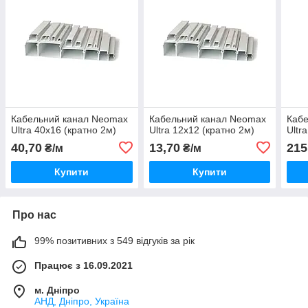
Кабельний канал Neomax
Кабельний канал Neomax
Каб
Ultra 40х16 (кратно 2м)
Ultra 12х12 (кратно 2м)
Ultr
40,70
13,70
215
₴/м
₴/м
Купити
Купити
Про нас
99% позитивних з 549 відгуків за рік
Працює з 16.09.2021
м. Дніпро
АНД, Дніпро, Україна