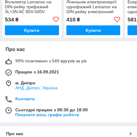
Вольтметр Lemanso на
Лічильник електроенергії
Енер
DIN-рейку трифазний
однофазний Lemanso на
елек
3L+3N AC 80V-500V
DIN-рейку електронний
одн
5А(60А) 165-275V
DIN-
534
410
581
₴
₴
5А(8
Купити
Купити
Про нас
99% позитивних з 549 відгуків за рік
Працює з 16.09.2021
м. Дніпро
АНД, Дніпро, Україна
Контакти
Сьогодні працює з 08:30 до 18:00
Показати весь графік роботи
Про нас