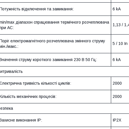
Потужність відключення та замикання:
6 kA
min/max діапазон спрацювання термічного розчеплювача
1,13 / 1,
при АC:
Поріг електромагнітного розчеплювача змінного струму
5 / 10 In
мін./макс.:
Значення струму короткого замикання 230 В 50 Гц:
6 kA
итривалість
Електрична тривкість кількості циклів:
2000
Кількість механічних процесів:
2000
езпека
Захисне виконання ІР:
IP2X