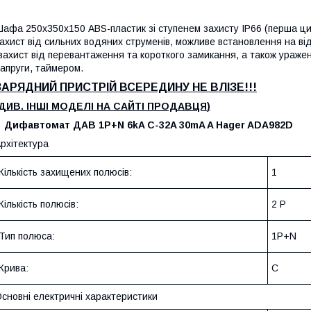
афа 250х350х150 ABS-пластик зі ступенем захисту IP66 (перша циф
ахист від сильних водяних струменів, можливе встановлення на в
захист від перевантаження та короткого замикання, а також ураже
апруги, таймером.
ЗАРЯДНИЙ ПРИСТРІЙ ВСЕРЕДИНУ НЕ ВЛІЗЕ!!!
(ДИВ. ІНШІ МОДЕЛІ НА САЙТІ ПРОДАВЦЯ
)
- Дифавтомат ДАВ 1P+N 6kA C-32A 30mA A Hager ADA982D
рхітектура
Кількість захищених полюсів:
1
Кількість полюсів:
2 P
Тип полюса:
1P+N
Крива:
C
сновні електричні характеристики