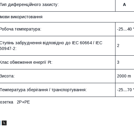
Тип диференційного захисту:
A
мови використовання
Робоча температура:
-25…40 
Ступінь забруднення відповідно до IEC 60664 / IEC
2
60947-2:
Клас обмеження енергії I²t:
3
Висота:
2000 m
Температура зберігання / транспортування:
-25…70 
Розетка 2P+PE