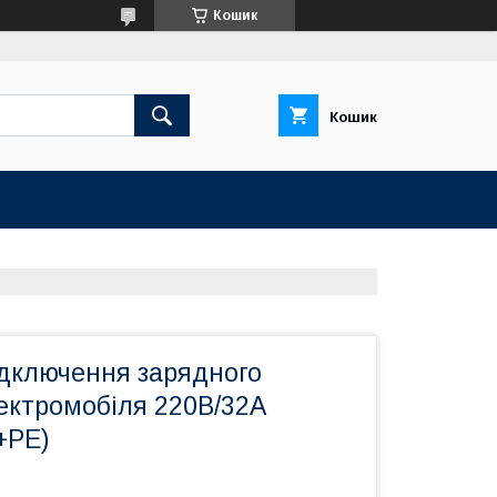
Кошик
Кошик
дключення зарядного
ектромобіля 220В/32А
+PE)