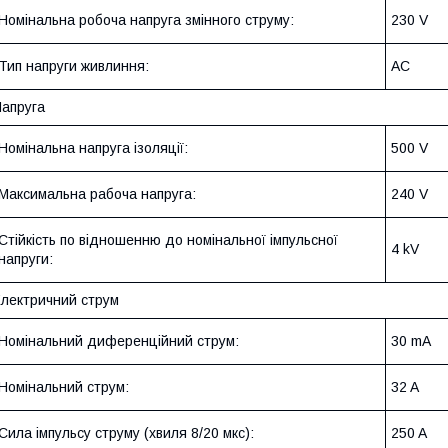
Номінальна робоча напруга змінного струму:
230 V
Тип напруги живлиння:
AC
апруга
Номінальна напруга ізоляції:
500 V
Максимальна рабоча напруга:
240 V
Стійкість по відношенню до номінальної імпульсної
4 kV
напруги:
лектричний струм
Номінальний диференційний струм:
30 mA
Номінальний струм:
32 A
Сила імпульсу струму (хвиля 8/20 мкс):
250 A