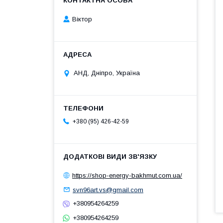
Віктор
АНД, Дніпро, Україна
+380 (95) 426-42-59
https://shop-energy-bakhmut.com.ua/
svn96art.vs@gmail.com
+380954264259
+380954264259