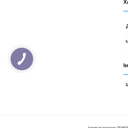
Х
М
І
Ц