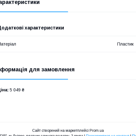
арактеристики
Додаткові характеристики
атеріал
Пластик
нформація для замовлення
іна:
5 049 ₴
Сайт створений на маркетплейсі
Prom.ua
Інтернет-магазин "ЕНЕРГІЯ", м.Дніпро, платник єдиного податку, 2 група |
Поскаржитися на контент
|
По