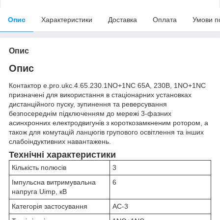
Опис
Характеристики
Доставка
Оплата
Умови п
Опис
Опис
Контактор e.pro.ukc.4.65.230.1NO+1NC 65А, 230В, 1NO+1NC
призначені для використання в стаціонарних установках
дистанційного пуску, зупинення та реверсування
безпосереднім підключенням до мережі 3-фазних
асинхронних електродвигунів з короткозамкненим ротором, а
також для комутацій ланцюгів групового освітлення та інших
слабоіндуктивних навантажень.
Технічні характеристики
Кількість полюсів
3
Імпульсна витримувальна
6
напруга Uimp, кВ
Категорія застосування
AC-3