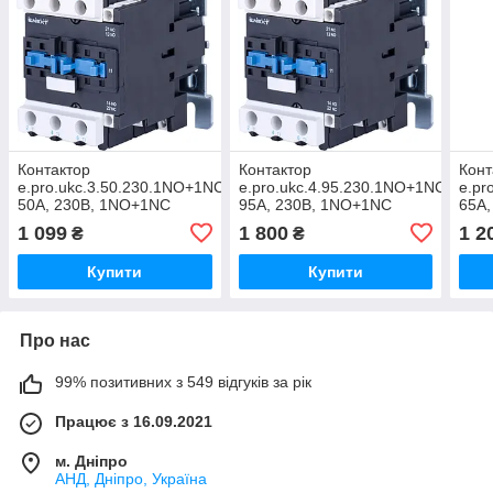
Контактор
Контактор
Конт
e.pro.ukc.3.50.230.1NO+1NC
e.pro.ukc.4.95.230.1NO+1NC
e.pr
50А, 230В, 1NO+1NC
95А, 230В, 1NO+1NC
65А
1 099
1 800
1 2
₴
₴
Купити
Купити
Про нас
99% позитивних з 549 відгуків за рік
Працює з 16.09.2021
м. Дніпро
АНД, Дніпро, Україна