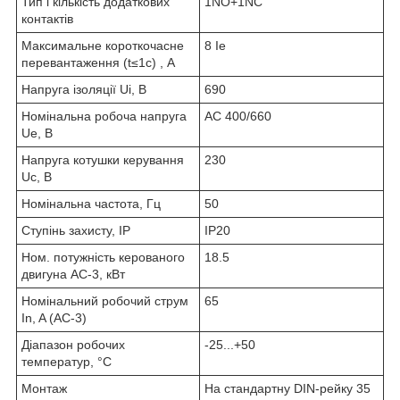
Тип і кількість додаткових
1NO+1NC
контактів
Максимальне короткочасне
8 Ie
перевантаження (t≤1c) , А
Напруга ізоляції Ui, В
690
Номінальна робоча напруга
AC 400/660
Ue, В
Напруга котушки керування
230
Uc, В
Номінальна частота, Гц
50
Ступінь захисту, IP
IP20
Ном. потужність керованого
18.5
двигуна АС-3, кВт
Номінальний робочий струм
65
In, A (АС-3)
Діапазон робочих
-25...+50
температур, °С
Монтаж
На стандартну DIN-рейку 35