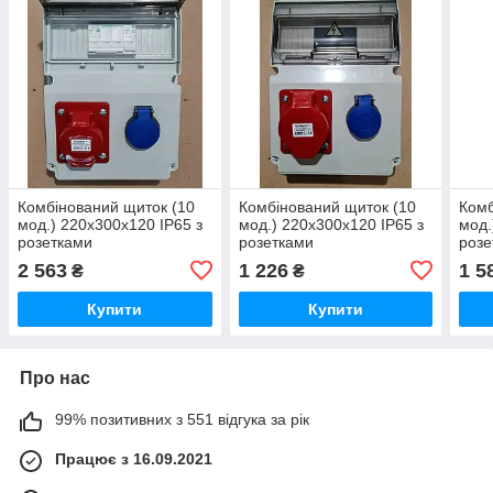
Комбінований щиток (10
Комбінований щиток (10
Комб
мод.) 220x300x120 IP65 з
мод.) 220x300x120 IP65 з
мод.
розетками
розетками
розе
32А(380В/5)/16А авт
32А(380В/5)/16А
3/32
2 563
1 226
1 5
₴
₴
Schneider Electric
Купити
Купити
Про нас
99% позитивних з 551 відгука за рік
Працює з 16.09.2021