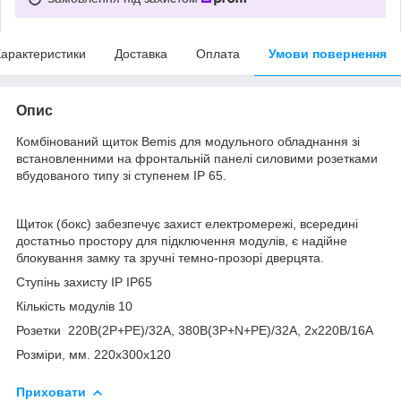
арактеристики
Доставка
Оплата
Умови повернення
Опис
Комбінований щиток Bemis для модульного обладнання зі
встановленними на фронтальній панелі силовими розетками
вбудованого типу зі ступенем IP 65.
Щиток (бокс) забезпечує захист електромережі, всередині
достатньо простору для підключення модулів, є надійне
блокування замку та зручні темно-прозорі дверцята.
Ступінь захисту IP IP65
Кількість модулів 10
Розетки 220В(2P+PE)/32А, 380В(3P+N+PE)/32А, 2х220В/16А
Розміри, мм. 220x300x120
Приховати