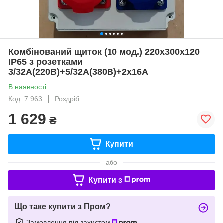
Комбінований щиток (10 мод.) 220x300x120
IP65 з розетками
3/32А(220В)+5/32А(380В)+2х16А
В наявності
Код: 7 963
Роздріб
1 629
₴
Купити
або
Купити з
Що таке купити з Пром?
Замовлення під захистом