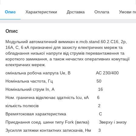
Опис
Характеристики
Доставка
Оплата
Умови п
Опис
Модульний автоматичний вимикач e.mcb.stand.60.2.C16, 2р,
16А, C, 6 кА призначені для захисту електричних мереж та
обладнання низької напруги від струмів перевантаження та
короткого замикання, а також нечастих оперативних комутації
електричних мереж.
омінальна робоча напруга Ue, В АС 230/400
Номінальна частота, Гц 50
Номінальний струм In, А 16
Ном. гранична відключає здатність Icu, кА 6
кількість полюсів 2
Времятоковая характеристика C
Приєднання соед. шини типу Fork (вилка) Зверху і знизу
Зусилля затяжки контактних затискачів, Нм 3