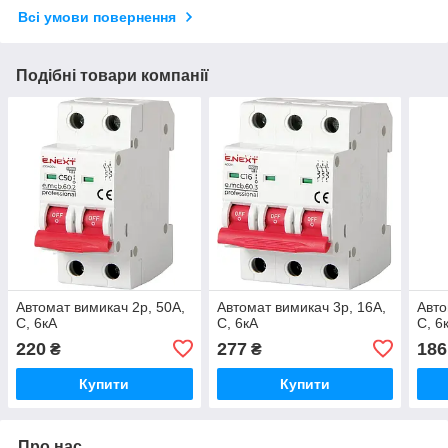
Всі умови повернення
Подібні товари компанії
Автомат вимикач 2р, 50А,
Автомат вимикач 3р, 16А,
Авто
C, 6кА
C, 6кА
C, 6
220
277
186
₴
₴
Купити
Купити
Про нас