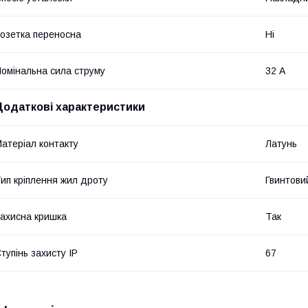
озетка переносна
Ні
омінальна сила струму
32 А
Додаткові характеристики
атеріал контакту
Латунь
ип кріплення жил дроту
Гвинтови
ахисна кришка
Так
тупінь захисту IP
67