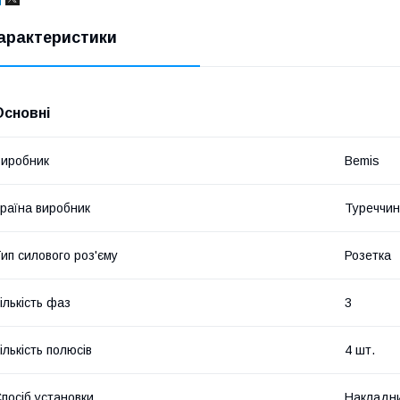
арактеристики
Основні
иробник
Bemis
раїна виробник
Туреччи
ип силового роз'єму
Розетка
ількість фаз
3
ількість полюсів
4 шт.
посіб установки
Накладн