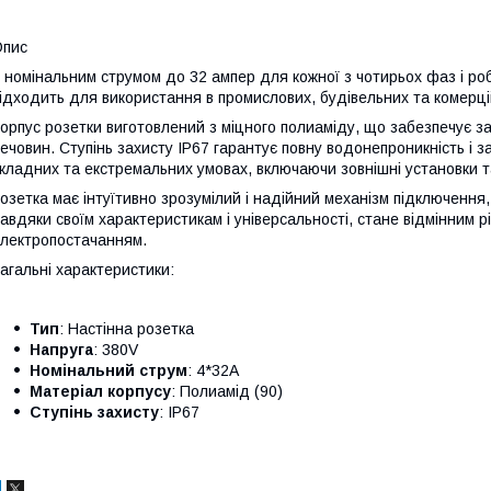
Опис
 номінальним струмом до 32 ампер для кожної з чотирьох фаз і ро
ідходить для використання в промислових, будівельних та комерц
орпус розетки виготовлений з міцного полиаміду, що забезпечує за
ечовин. Ступінь захисту IP67 гарантує повну водонепроникність і з
кладних та екстремальних умовах, включаючи зовнішні установки т
озетка має інтуїтивно зрозумілий і надійний механізм підключення
авдяки своїм характеристикам і універсальності, стане відмінним 
лектропостачанням.
агальні характеристики:
Тип
: Настінна розетка
Напруга
: 380V
Номінальний струм
: 4*32A
Матеріал корпусу
: Полиамід (90)
Ступінь захисту
: IP67