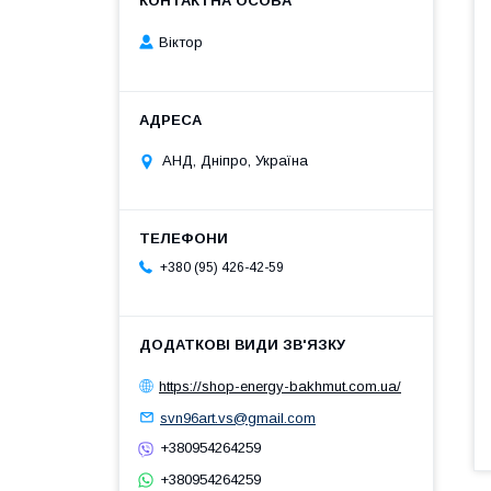
Віктор
АНД, Дніпро, Україна
+380 (95) 426-42-59
https://shop-energy-bakhmut.com.ua/
svn96art.vs@gmail.com
+380954264259
+380954264259