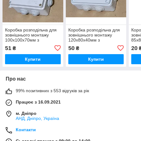
Коробка розподільча для
Коробка розподільча для
Коро
зовнішнього монтажу
зовнішнього монтажу
зовн
100x100x70мм з
120x80x40мм з
85x8
резинками
сальниками
51
50
20
₴
₴
Купити
Купити
Про нас
99% позитивних з 553 відгуків за рік
Працює з 16.09.2021
м. Дніпро
АНД, Дніпро, Україна
Контакти
Сьогодні працює з 09:00 до 14:00