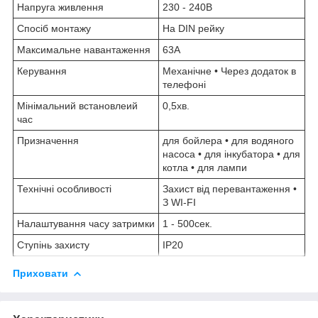
Напруга живлення
230 - 240В
Спосіб монтажу
На DIN рейку
Максимальне навантаження
63А
Керування
Механічне • Через додаток в
телефоні
Мінімальний встановлеий
0,5хв.
час
Призначення
для бойлера • для водяного
насоса • для інкубатора • для
котла • для лампи
Технічні особливості
Захист від перевантаження •
З WI-FI
Налаштування часу затримки
1 - 500сек.
Ступінь захисту
IP20
Приховати