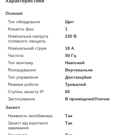
Характеристики
Основні
Тип обладнання
Щит
Кількість фаз
1
Номінальна напруга
230 В
головного ланцюга
Номінальний струм
16 А
Частота
50 Гц
Тип монтажу
Навісний
Розташування
Вертикальне
Тип управління
Дистанційне
Режими роботи
Тривалий
Ступінь захисту IP
65
Застосування
В приміщенні/Уличне
Захист
Наявність запобіжника
Так
Захист від короткого
Так
замикання
Захист від
Так