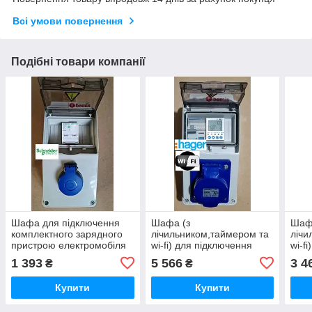
Всі умови повернення
Подібні товари компанії
Шафа для підключення
Шафа (з
Шаф
комплектного зарядного
лічильником,таймером та
лічи
пристрою електромобіля
wi-fi) для підключення
wi-f
16А/IP65(66) Schneider
зарядного пристрою
заря
1 393
5 566
3 4
₴
₴
Electric
електромобіля
елек
32А/3p/IP65 (66)
32А/
Купити
Купити
Elect