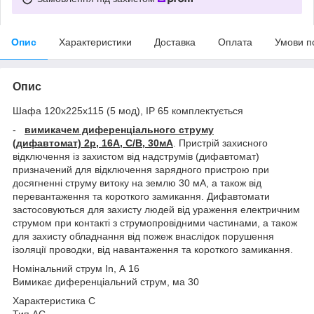
Опис
Характеристики
Доставка
Оплата
Умови п
Опис
Шафа 120x225x115 (5 мод), IP 65 комплектується
-
вимикачем диференціального струму
(дифавтомат) 2р, 16А, C/B, 30мА
. Пристрій захисного
відключення із захистом від надструмів (дифавтомат)
призначений для відключення зарядного пристрою при
досягненні струму витоку на землю 30 мА, а також від
перевантаження та короткого замикання. Дифавтомати
застосовуються для захисту людей від ураження електричним
струмом при контакті з струмопровідними частинами, а також
для захисту обладнання від пожеж внаслідок порушення
ізоляції проводки, від навантаження та короткого замикання.
Номінальний струм In, А 16
Вимикає диференціальний струм, ма 30
Характеристика C
Тип АС