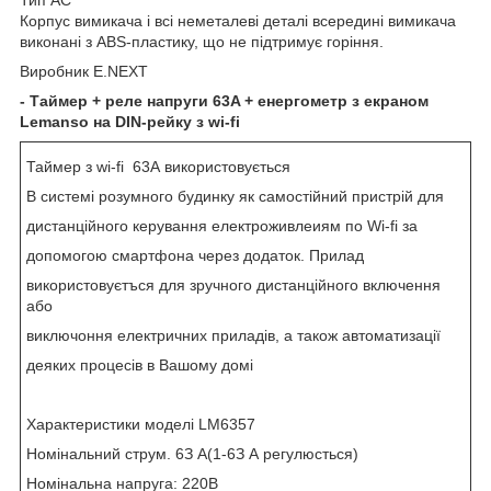
Корпус вимикача і всі неметалеві деталі всередині вимикача
виконані з ABS-пластику, що не підтримує горіння.
Виробник E.NEXT
- Таймер + реле напруги 63A + енергометр з екраном
Lemanso на DIN-рейку з wi-fi
Таймер з wі-fi 63А використовується
В системі розумного будинку як самостійний пристрій для
дистанційного керування електроживлеиям по Wi-fi за
допомогою смартфона через додаток. Прилад
використовуєтъся для зручного дистанційного включення
або
виключоння електричних приладів, а також автоматизації
деяких процесів в Вашому домі
Характеристики моделі LM6357
Номінальний струм. 6З А(1-6З А регулюсться)
Номінальна напруга: 220В