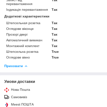
перевантаження
Індикація перевантаження
Так
Додаткові характеристики
Штепсельная розетка
Так
Оглядове віконце
Так
Прозорі двері
Так
Автоматичний вимикач
Так
Монтажний комплект
Так
Штепсельна розетка
True
Оглядове вікно
True
Приховати
Умови доставки
Нова Пошта
Самовивіз
Meest ПОШТА