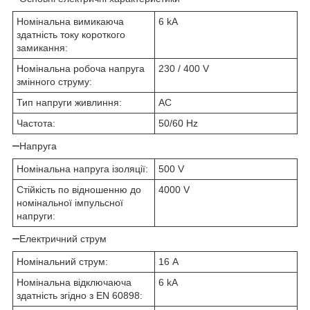
Номінальна вимикаюча
6 kA
здатність току короткого
замикання:
Номінальна робоча напруга
230 / 400 V
змінного струму:
Тип напруги живлиння:
AC
Частота:
50/60 Hz
Напруга
Номінальна напруга ізоляції:
500 V
Стійкість по відношенню до
4000 V
номінальної імпульсної
напруги:
Електричний струм
Номінальний струм:
16 A
Номінальна відключаюча
6 kA
здатність згідно з EN 60898: