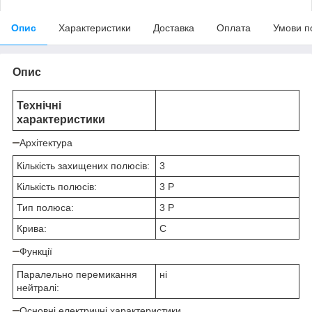
Опис
Характеристики
Доставка
Оплата
Умови п
Опис
Технічні
характеристики
Архітектура
Кількість захищених полюсів:
3
Кількість полюсів:
3 P
Тип полюса:
3 P
Крива:
C
Функції
Паралельно перемикання
ні
нейтралі:
Основні електричні характеристики