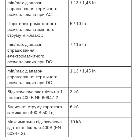
min/max діапазон
1,13 / 1,45 In
спрацювання термічного
розчеплювача при АC:
Поріг електромагнітного
5 / 10 In
розчеплювача змінного
струму мін./макс.:
min/max діапазон
7 / 15 In
спрацювання
електромагнітного
розчеплювача при DC:
min/max діапазон
1,13 / 1,45 In
спрацювання термічного
розчеплювача при DC:
Відключаюча здатність на 1
3 kA
полюсі 400 В NF 60947-2:
Значення струму короткого
6 kA
замикання 400 В 50 Гц:
Максимальна відключаюча
10 kA
здатність Icu для 400В (EN
60947-2):