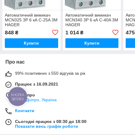
Автоматичний вимикач
Автоматичний вимикач
Авто
MCN325 3P 6 кА C-25A 3M
MCN340 3P 6 кА C-40A 3M
MCN2
HAGER
HAGER
HAG
848
1 014
475
₴
₴
Купити
Купити
Про нас
99% позитивних з 550 відгуків за рік
Працює з 16.09.2021
КНОПКА
м. Дніпро
ЗВ'ЯЗКУ
АНД, Дніпро, Україна
Контакти
Сьогодні працює з 08:30 до 18:00
Показати весь графік роботи