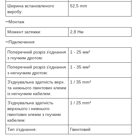
Ширина встановленого
52,5 mm
виробу:
Монтаж
Момент затяжки:
2,8 Нм
Підключення
Поперечний розріз з’єднання
1 - 25 мм²
з гнучким дротом:
Поперечний розріз з’єднання
1 - 35 мм²
з негнучким дротом:
З'єднувальна здатність верх.
1 / 35 mm²
та нижнього гвинтових клемм
із негнучким кабелем:
З'єднувальна здатність
1 / 25 mm²
верхнього і нижнього
гвинтових клемм з гнучким
кабелем:
Тип з’єднання:
Гвинтовий