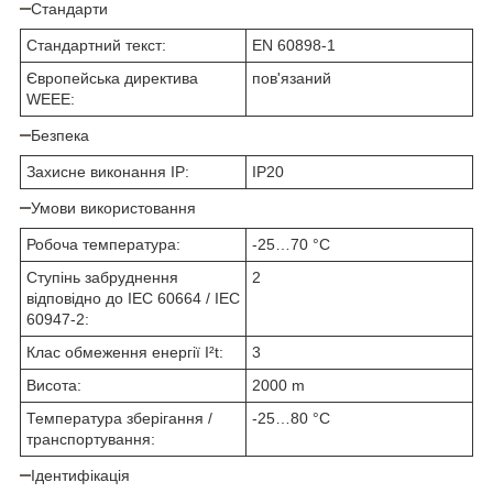
Стандарти
Стандартний текст:
EN 60898-1
Європейська директива
пов'язаний
WEEE:
Безпека
Захисне виконання ІР:
IP20
Умови використовання
Робоча температура:
-25…70 °C
Ступінь забруднення
2
відповідно до IEC 60664 / IEC
60947-2:
Клас обмеження енергії I²t:
3
Висота:
2000 m
Температура зберігання /
-25…80 °C
транспортування:
Ідентифікація